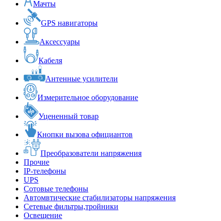
Мачты
GPS навигаторы
Аксессуары
Кабеля
Антенные усилители
Измерительное оборудование
Уцененный товар
Кнопки вызова официантов
Преобразователи напряжения
Прочие
IP-телефоны
UPS
Сотовые телефоны
Автомвтические стабилизаторы напряжения
Сетевые фильтры,тройники
Освещение