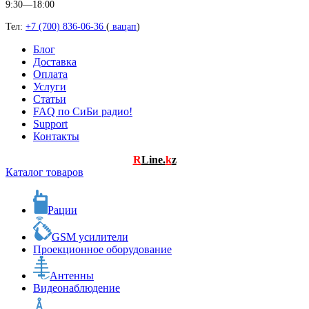
9:30—18:00
Тел:
+7 (700) 836-06-36
(
вацап
)
Блог
Доставка
Оплата
Услуги
Статьи
FAQ по СиБи радио!
Support
Контакты
R
Line.
k
z
Каталог товаров
Рации
GSM усилители
Проекционное оборудование
Антенны
Видеонаблюдение