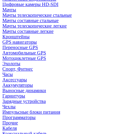
Цифровые камеры HD-SDI
Мачты
Мачты телескопические стальные
Мачты составные стальные
Мачты телескопические легкие
Мачты составные легкие
Кронштейны
GPS навигаторы
Переносные GPS
Автомобильные GPS
Мотоциклетные GPS
Эхолоты
Спорт, Фитнес
Часы
Аксессуары
Аккумуляторы
Выносные динамики
Гарнитуры
Зарядные устройства
Чехлы
Импульсные блоки питания
Программаторы
Прочие
Кабеля
Коаксиальный кабель