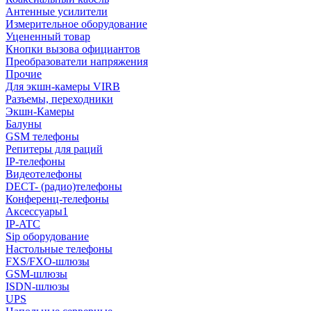
Антенные усилители
Измерительное оборудование
Уцененный товар
Кнопки вызова официантов
Преобразователи напряжения
Прочие
Для экшн-камеры VIRB
Разъемы, переходники
Экшн-Камеры
Балуны
GSM телефоны
Репитеры для раций
IP-телефоны
Видеотелефоны
DECT- (радио)телефоны
Конференц-телефоны
Аксессуары1
IP-ATC
Sip оборудование
Настольные телефоны
FXS/FXO-шлюзы
GSM-шлюзы
ISDN-шлюзы
UPS