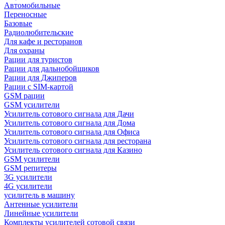
Автомобильные
Переносные
Базовые
Радиолюбительские
Для кафе и ресторанов
Для охраны
Рации для туристов
Рации для дальнобойщиков
Рации для Джиперов
Рации с SIM-картой
GSM рации
GSM усилители
Усилитель сотового сигнала для Дачи
Усилитель сотового сигнала для Дома
Усилитель сотового сигнала для Офиса
Усилитель сотового сигнала для ресторана
Усилитель сотового сигнала для Казино
GSM усилители
GSM репитеры
3G усилители
4G усилители
усилитель в машину
Антенные усилители
Линейные усилители
Комплекты усилителей сотовой связи