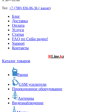
9:30—18:00
Тел:
+7 (700) 836-06-36
(
вацап
)
Блог
Доставка
Оплата
Услуги
Статьи
FAQ по СиБи радио!
Support
Контакты
R
Line.
k
z
Каталог товаров
Рации
GSM усилители
Проекционное оборудование
Антенны
Видеонаблюдение