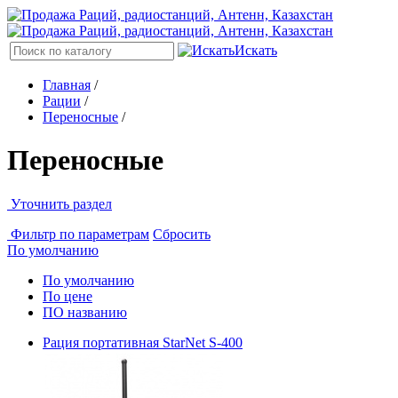
Искать
Главная
/
Рации
/
Переносные
/
Переносные
Уточнить раздел
Фильтр по параметрам
Сбросить
По умолчанию
По умолчанию
По цене
ПО названию
Рация портативная StarNet S-400