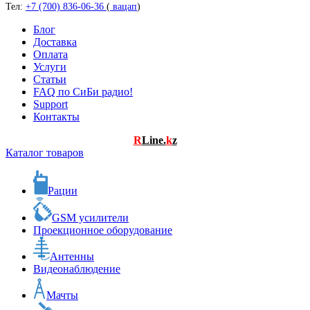
Тел:
+7 (700) 836-06-36
(
вацап
)
Блог
Доставка
Оплата
Услуги
Статьи
FAQ по СиБи радио!
Support
Контакты
R
Line.
k
z
Каталог товаров
Рации
GSM усилители
Проекционное оборудование
Антенны
Видеонаблюдение
Мачты