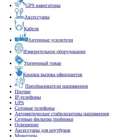
GPS навигаторы
Аксессуары
Кабеля
Антенные усилители
Измерительное оборудование
Уцененный товар
Кнопки вызова официантов
Преобразователи напряжения
Прочие
IP-телефоны
UPS
Сотовые телефоны
Автомвтические стабилизаторы напряжения
Сетевые фильтры,тройники
Освещение
Аксессуары для ноутбуков
Мониторы