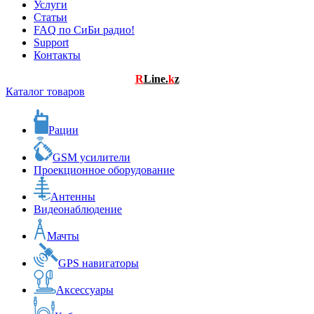
Услуги
Статьи
FAQ по СиБи радио!
Support
Контакты
R
Line.
k
z
Каталог товаров
Рации
GSM усилители
Проекционное оборудование
Антенны
Видеонаблюдение
Мачты
GPS навигаторы
Аксессуары