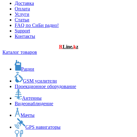
Доставка
Оплата
Услуги
Статьи
FAQ по СиБи радио!
Support
Контакты
R
Line.
k
z
Каталог товаров
Рации
GSM усилители
Проекционное оборудование
Антенны
Видеонаблюдение
Мачты
GPS навигаторы