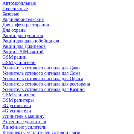
Автомобильные
Переносные
Базовые
Радиолюбительские
Для кафе и ресторанов
Для охраны
Рации для туристов
Рации для дальнобойщиков
Рации для Джиперов
Рации с SIM-картой
GSM рации
GSM усилители
Усилитель сотового сигнала для Дачи
Усилитель сотового сигнала для Дома
Усилитель сотового сигнала для Офиса
Усилитель сотового сигнала для ресторана
Усилитель сотового сигнала для Казино
GSM усилители
GSM репитеры
3G усилители
4G усилители
усилитель в машину
Антенные усилители
Линейные усилители
Комплекты усилителей сотовой связи