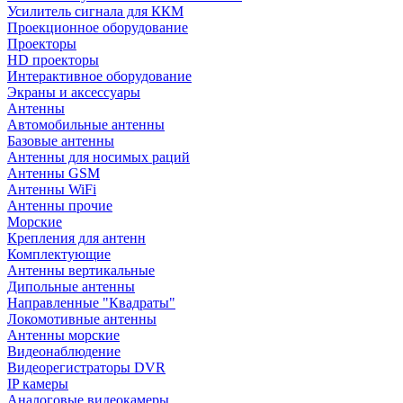
Усилитель сигнала для ККМ
Проекционное оборудование
Проекторы
HD проекторы
Интерактивное оборудование
Экраны и аксессуары
Антенны
Автомобильные антенны
Базовые антенны
Антенны для носимых раций
Антенны GSM
Антенны WiFi
Антенны прочие
Морские
Крепления для антенн
Комплектующие
Антенны вертикальные
Дипольные антенны
Направленные "Квадраты"
Локомотивные антенны
Антенны морские
Видеонаблюдение
Видеорегистраторы DVR
IP камеры
Аналоговые видеокамеры