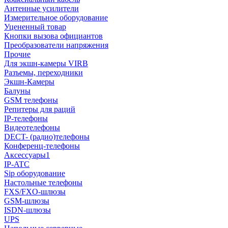
Антенные усилители
Измерительное оборудование
Уцененный товар
Кнопки вызова официантов
Преобразователи напряжения
Прочие
Для экшн-камеры VIRB
Разъемы, переходники
Экшн-Камеры
Балуны
GSM телефоны
Репитеры для раций
IP-телефоны
Видеотелефоны
DECT- (радио)телефоны
Конференц-телефоны
Аксессуары1
IP-ATC
Sip оборудование
Настольные телефоны
FXS/FXO-шлюзы
GSM-шлюзы
ISDN-шлюзы
UPS