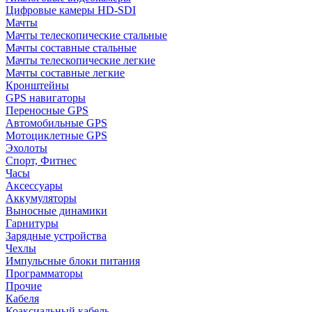
Цифровые камеры HD-SDI
Мачты
Мачты телескопические стальные
Мачты составные стальные
Мачты телескопические легкие
Мачты составные легкие
Кронштейны
GPS навигаторы
Переносные GPS
Автомобильные GPS
Мотоциклетные GPS
Эхолоты
Спорт, Фитнес
Часы
Аксессуары
Аккумуляторы
Выносные динамики
Гарнитуры
Зарядные устройства
Чехлы
Импульсные блоки питания
Программаторы
Прочие
Кабеля
Коаксиальный кабель