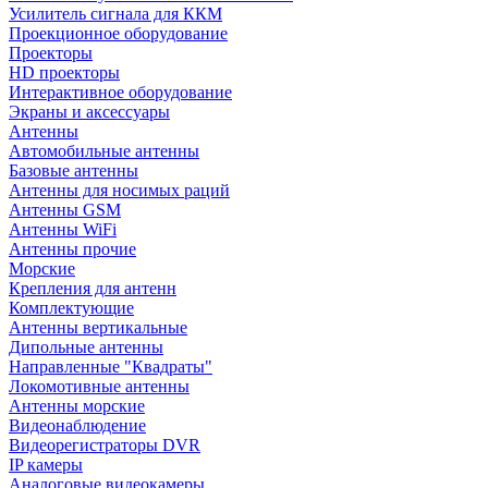
Усилитель сигнала для ККМ
Проекционное оборудование
Проекторы
HD проекторы
Интерактивное оборудование
Экраны и аксессуары
Антенны
Автомобильные антенны
Базовые антенны
Антенны для носимых раций
Антенны GSM
Антенны WiFi
Антенны прочие
Морские
Крепления для антенн
Комплектующие
Антенны вертикальные
Дипольные антенны
Направленные "Квадраты"
Локомотивные антенны
Антенны морские
Видеонаблюдение
Видеорегистраторы DVR
IP камеры
Аналоговые видеокамеры