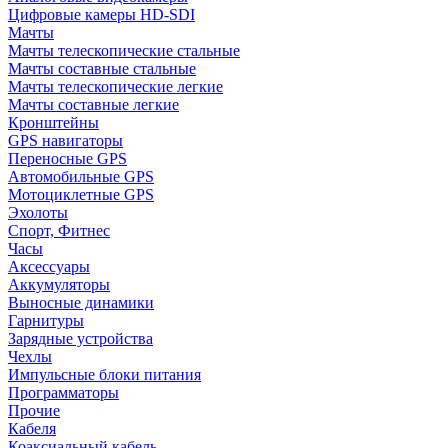
Цифровые камеры HD-SDI
Мачты
Мачты телескопические стальные
Мачты составные стальные
Мачты телескопические легкие
Мачты составные легкие
Кронштейны
GPS навигаторы
Переносные GPS
Автомобильные GPS
Мотоциклетные GPS
Эхолоты
Спорт, Фитнес
Часы
Аксессуары
Аккумуляторы
Выносные динамики
Гарнитуры
Зарядные устройства
Чехлы
Импульсные блоки питания
Программаторы
Прочие
Кабеля
Коаксиальный кабель