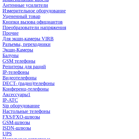
Антенные усилители
Измерительное оборудование
Уцененный товар
Кнопки вызова официантов
Преобразователи напряжения
Прочие
Для экшн-камеры VIRB
Разъемы, переходники
Экшн-Камеры
Балуны
GSM телефоны
Репитеры для раций
IP-телефоны
Видеотелефоны
DECT- (радио)телефоны
Конференц-телефоны
Аксессуары1
IP-ATC
Sip оборудование
Настольные телефоны
FXS/FXO-шлюзы
GSM-шлюзы
ISDN-шлюзы
UPS