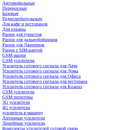
Автомобильные
Переносные
Базовые
Радиолюбительские
Для кафе и ресторанов
Для охраны
Рации для туристов
Рации для дальнобойщиков
Рации для Джиперов
Рации с SIM-картой
GSM рации
GSM усилители
Усилитель сотового сигнала для Дачи
Усилитель сотового сигнала для Дома
Усилитель сотового сигнала для Офиса
Усилитель сотового сигнала для ресторана
Усилитель сотового сигнала для Казино
GSM усилители
GSM репитеры
3G усилители
4G усилители
усилитель в машину
Антенные усилители
Линейные усилители
Комплекты усилителей сотовой связи