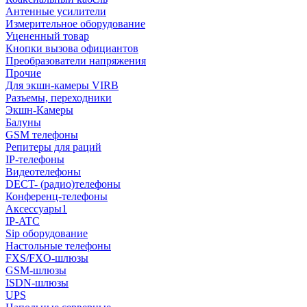
Антенные усилители
Измерительное оборудование
Уцененный товар
Кнопки вызова официантов
Преобразователи напряжения
Прочие
Для экшн-камеры VIRB
Разъемы, переходники
Экшн-Камеры
Балуны
GSM телефоны
Репитеры для раций
IP-телефоны
Видеотелефоны
DECT- (радио)телефоны
Конференц-телефоны
Аксессуары1
IP-ATC
Sip оборудование
Настольные телефоны
FXS/FXO-шлюзы
GSM-шлюзы
ISDN-шлюзы
UPS