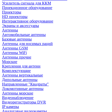
Усилитель сигнала для ККМ
Проекционное оборудование
Проекторы
HD проекторы
Интерактивное оборудование
Экраны и аксессуары
Антенны
Автомобильные антенны
Базовые антенны
Антенны для носимых раций
Антенны GSM
Антенны WiFi
Антенны прочие
Морские
Крепления для антенн
Комплектующие
Антенны вертикальные
Дипольные антенны
Направленные "Квадраты"
Локомотивные антенны
Антенны морские
Видеонаблюдение
Видеорегистраторы DVR
IP камеры
Аналоговые видеокамеры