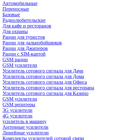
Автомобильные
Переносные
Базовые
Радиолюбительские
Для кафе и ресторанов
Для охраны
Рации для туристов
Рации для дальнобойщиков
Рации для Джиперов
Рации с SIM-картой
GSM рации
GSM усилители
Усилитель сотового сигнала для Дачи
Усилитель сотового сигнала для Дома
Усилитель сотового сигнала для Офиса
Усилитель сотового сигнала для ресторана
Усилитель сотового сигнала для Казино
GSM усилители
GSM репитеры
3G усилители
4G усилители
усилитель в машину
Антенные усилители
Линейные усилители
Комплекты усилителей сотовой связи