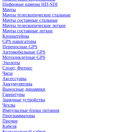
Цифровые камеры HD-SDI
Мачты
Мачты телескопические стальные
Мачты составные стальные
Мачты телескопические легкие
Мачты составные легкие
Кронштейны
GPS навигаторы
Переносные GPS
Автомобильные GPS
Мотоциклетные GPS
Эхолоты
Спорт, Фитнес
Часы
Аксессуары
Аккумуляторы
Выносные динамики
Гарнитуры
Зарядные устройства
Чехлы
Импульсные блоки питания
Программаторы
Прочие
Кабеля
Коаксиальный кабель