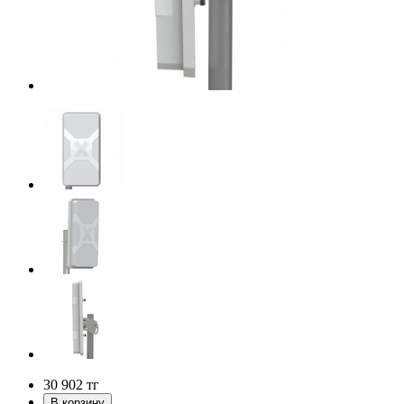
30 902
тг