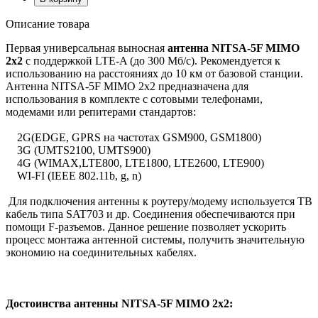
Описание товара
Первая универсальная выносная
антенна NITSA-5F MIMO
2x2
с поддержкой LTE-A (до 300 Мб/с). Рекомендуется к
использованию на расстояниях до 10 км от базовой станции.
Антенна NITSA-5F MIMO 2x2 предназначена для
использования в комплекте c сотовыми телефонами,
модемами или репитерами стандартов:
2G(EDGE, GPRS на частотах GSM900, GSM1800)
3G (UMTS2100, UMTS900)
4G (WIMAX,LTE800, LTE1800, LTE2600, LTE900)
WI-FI (IEEE 802.11b, g, n)
Для подключения антенны к роутеру/модему используется ТВ
кабель типа SAT703 и др. Соединения обеспечиваются при
помощи F-разъемов. Данное решение позволяет ускорить
процесс монтажа антенной системы, получить значительную
экономию на соединительных кабелях.
Достоинства антенны NITSA-5F MIMO 2x2: