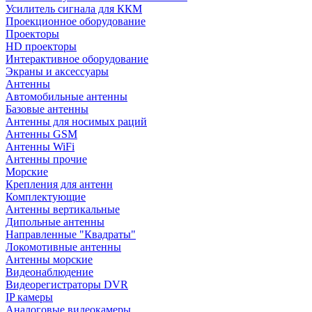
Усилитель сигнала для ККМ
Проекционное оборудование
Проекторы
HD проекторы
Интерактивное оборудование
Экраны и аксессуары
Антенны
Автомобильные антенны
Базовые антенны
Антенны для носимых раций
Антенны GSM
Антенны WiFi
Антенны прочие
Морские
Крепления для антенн
Комплектующие
Антенны вертикальные
Дипольные антенны
Направленные "Квадраты"
Локомотивные антенны
Антенны морские
Видеонаблюдение
Видеорегистраторы DVR
IP камеры
Аналоговые видеокамеры