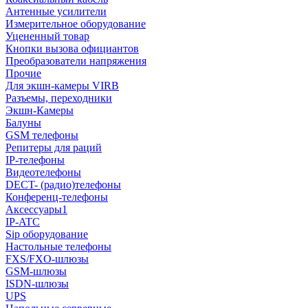
Антенные усилители
Измерительное оборудование
Уцененный товар
Кнопки вызова официантов
Преобразователи напряжения
Прочие
Для экшн-камеры VIRB
Разъемы, переходники
Экшн-Камеры
Балуны
GSM телефоны
Репитеры для раций
IP-телефоны
Видеотелефоны
DECT- (радио)телефоны
Конференц-телефоны
Аксессуары1
IP-ATC
Sip оборудование
Настольные телефоны
FXS/FXO-шлюзы
GSM-шлюзы
ISDN-шлюзы
UPS