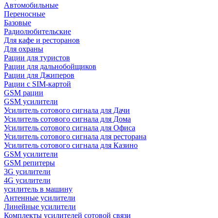
Автомобильные
Переносные
Базовые
Радиолюбительские
Для кафе и ресторанов
Для охраны
Рации для туристов
Рации для дальнобойщиков
Рации для Джиперов
Рации с SIM-картой
GSM рации
GSM усилители
Усилитель сотового сигнала для Дачи
Усилитель сотового сигнала для Дома
Усилитель сотового сигнала для Офиса
Усилитель сотового сигнала для ресторана
Усилитель сотового сигнала для Казино
GSM усилители
GSM репитеры
3G усилители
4G усилители
усилитель в машину
Антенные усилители
Линейные усилители
Комплекты усилителей сотовой связи