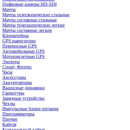
Цифровые камеры HD-SDI
Мачты
Мачты телескопические стальные
Мачты составные стальные
Мачты телескопические легкие
Мачты составные легкие
Кронштейны
GPS навигаторы
Переносные GPS
Автомобильные GPS
Мотоциклетные GPS
Эхолоты
Спорт, Фитнес
Часы
Аксессуары
Аккумуляторы
Выносные динамики
Гарнитуры
Зарядные устройства
Чехлы
Импульсные блоки питания
Программаторы
Прочие
Кабеля
Коаксиальный кабель