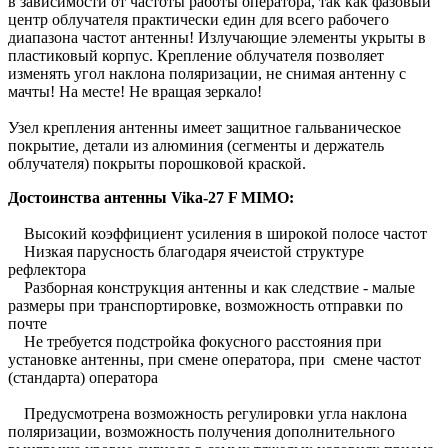
в зависимости от частоты работы оператора, так как фазовый
центр облучателя практически един для всего рабочего
диапазона частот антенны! Излучающие элементы укрыты в
пластиковый корпус. Крепление облучателя позволяет
изменять угол наклона поляризации, не снимая антенну с
мачты! На месте! Не вращая зеркало!
Узел крепления антенны имеет защитное гальваническое
покрытие, детали из алюминия (сегменты и держатель
облучателя) покрыты порошковой краской.
Достоинства антенны Vika-27 F MIMO:
Высокий коэффициент усиления в широкой полосе частот
Низкая парусность благодаря ячеистой структуре
рефлектора
Разборная конструкция антенны и как следствие - малые
размеры при транспортировке, возможность отправки по
почте
Не требуется подстройка фокусного расстояния при
установке антенны, при смене оператора, при смене частот
(стандарта) оператора
Предусмотрена возможность регулировки угла наклона
поляризации, возможность получения дополнительного