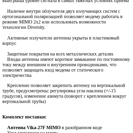
выигрыша уровне сигнала в самых тяжелых условиях приема
Наличие внутри облучателя двух излучающих систем с
ортогональной поляризацией позволяет модему работать в
режиме MIMO 2x2 или использовать возможности
технологии Diversity.
Активные излучатели антенны укрыты в пластиковый
корпус
Защитные покрытия на всех металлических деталях
Входы антенны имеют короткое замыкание по постоянному
току между внешним и внутренним проводниками, что
позволяет защищать вход модема от статического
электричества
Крепление позволяет закрепить антенну на вертикальной
трубе, предусмотрены: регулировка угла наклона (+/-15
градусов), изменение азимута (поворот с креплением вокруг
вертикальной трубы)
Комплект поставки:
Антенна Vika-27F MIMO
в разобранном виде
Узел крепления на мачту