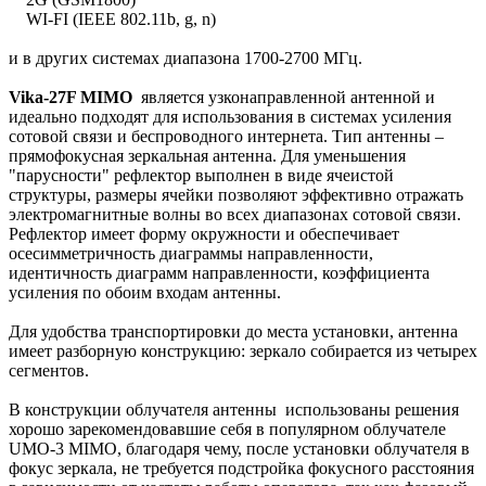
WI-FI (IEEE 802.11b, g, n)
и в других системах диапазона 1700-2700 МГц.
Vika-27F MIMO
является узконаправленной антенной и
идеально подходят для использования в системах усиления
сотовой связи и беспроводного интернета. Тип антенны –
прямофокусная зеркальная антенна. Для уменьшения
"парусности" рефлектор выполнен в виде ячеистой
структуры, размеры ячейки позволяют эффективно отражать
электромагнитные волны во всех диапазонах сотовой связи.
Рефлектор имеет форму окружности и обеспечивает
осесимметричность диаграммы направленности,
идентичность диаграмм направленности, коэффициента
усиления по обоим входам антенны.
Для удобства транспортировки до места установки, антенна
имеет разборную конструкцию: зеркало собирается из четырех
сегментов.
В конструкции облучателя антенны использованы решения
хорошо зарекомендовавшие себя в популярном облучателе
UMO-3 MIMO, благодаря чему, после установки облучателя в
фокус зеркала, не требуется подстройка фокусного расстояния