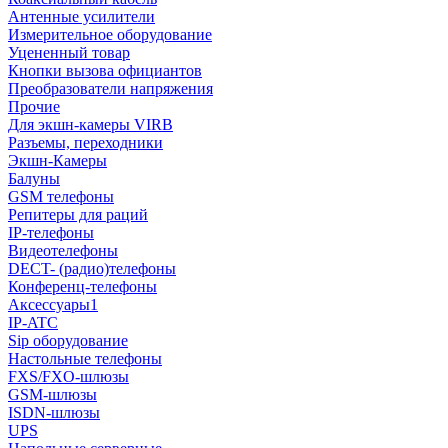
Антенные усилители
Измерительное оборудование
Уцененный товар
Кнопки вызова официантов
Преобразователи напряжения
Прочие
Для экшн-камеры VIRB
Разъемы, переходники
Экшн-Камеры
Балуны
GSM телефоны
Репитеры для раций
IP-телефоны
Видеотелефоны
DECT- (радио)телефоны
Конференц-телефоны
Аксессуары1
IP-ATC
Sip оборудование
Настольные телефоны
FXS/FXO-шлюзы
GSM-шлюзы
ISDN-шлюзы
UPS