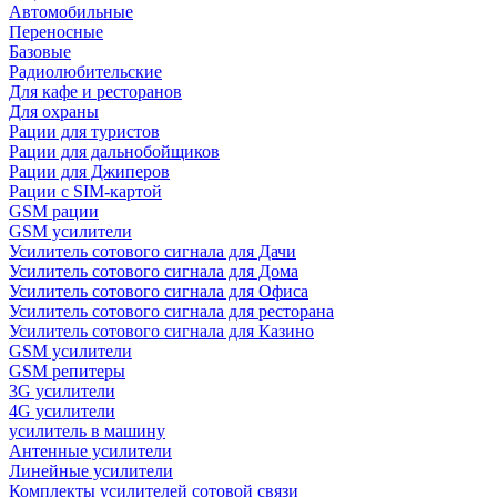
Автомобильные
Переносные
Базовые
Радиолюбительские
Для кафе и ресторанов
Для охраны
Рации для туристов
Рации для дальнобойщиков
Рации для Джиперов
Рации с SIM-картой
GSM рации
GSM усилители
Усилитель сотового сигнала для Дачи
Усилитель сотового сигнала для Дома
Усилитель сотового сигнала для Офиса
Усилитель сотового сигнала для ресторана
Усилитель сотового сигнала для Казино
GSM усилители
GSM репитеры
3G усилители
4G усилители
усилитель в машину
Антенные усилители
Линейные усилители
Комплекты усилителей сотовой связи