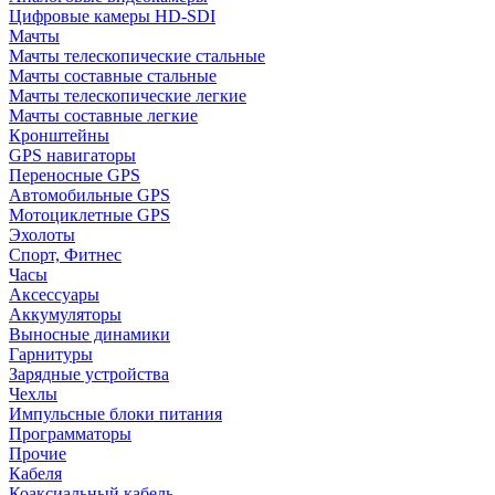
Цифровые камеры HD-SDI
Мачты
Мачты телескопические стальные
Мачты составные стальные
Мачты телескопические легкие
Мачты составные легкие
Кронштейны
GPS навигаторы
Переносные GPS
Автомобильные GPS
Мотоциклетные GPS
Эхолоты
Спорт, Фитнес
Часы
Аксессуары
Аккумуляторы
Выносные динамики
Гарнитуры
Зарядные устройства
Чехлы
Импульсные блоки питания
Программаторы
Прочие
Кабеля
Коаксиальный кабель