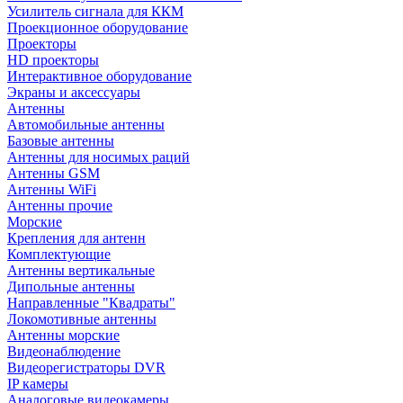
Усилитель сигнала для ККМ
Проекционное оборудование
Проекторы
HD проекторы
Интерактивное оборудование
Экраны и аксессуары
Антенны
Автомобильные антенны
Базовые антенны
Антенны для носимых раций
Антенны GSM
Антенны WiFi
Антенны прочие
Морские
Крепления для антенн
Комплектующие
Антенны вертикальные
Дипольные антенны
Направленные "Квадраты"
Локомотивные антенны
Антенны морские
Видеонаблюдение
Видеорегистраторы DVR
IP камеры
Аналоговые видеокамеры