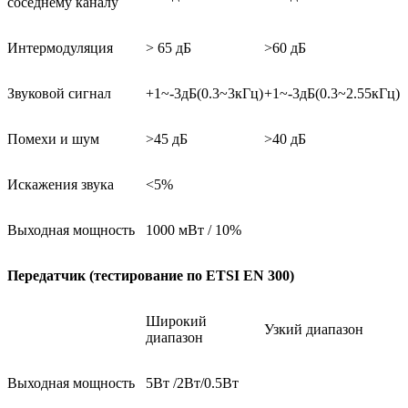
соседнему каналу
Интермодуляция
>
65
дБ
>60
дБ
Звуковой сигнал
+1~-3
дБ
(0.3~3
кГц
)
+1~-3
дБ
(0.3~2.55
кГц
)
Помехи и шум
>4
5 дБ
>
40 дБ
Искажения звука
<5%
Выходная мощность
1000
мВт
/ 10%
Передатчик (тестирование по
ETSI
EN
300)
Широкий
Узкий диапазон
диапазон
Выходная мощность
5
Вт
/
2Вт
/0.5
Вт