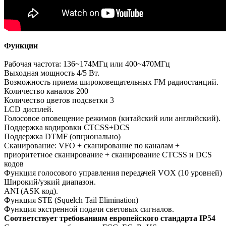
Функции
Рабочая частота: 136~174МГц или 400~470МГц
Выходная мощность 4/5 Вт.
Возможность приема широковещательных FM радиостанций.
Количество каналов 200
Количество цветов подсветки 3
LCD дисплей.
Голосовое оповещение режимов (китайский или английский).
Поддержка кодировки CTCSS+DCS
Поддержка DTMF (опционально)
Сканирование: VFO + сканирование по каналам +
приоритетное сканирование + сканирование CTCSS и DCS
кодов
Функция голосового управления передачей VOX (10 уровней)
Широкий/узкий диапазон.
ANI (ASK код).
Функция STE (Squelch Tail Elimination)
Функция экстренной подачи световых сигналов.
Соответствует требованиям европейского стандарта IP54