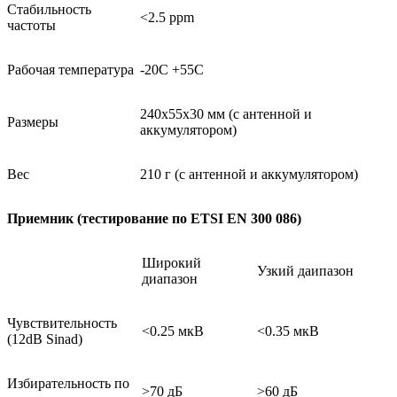
Стабильность
<2.5 ppm
частоты
Ра
бочая температура
-20С +55С
240х55х30 мм (с антенной и
Размеры
аккумулятором)
Вес
210 г
(с антенной и аккумулятором)
Приемник (тестирование по
ETSI
EN
300 086)
Широкий
Узкий даипазон
диапазон
Чувствительность
<
0.25
мкВ
<
0.35
мкВ
(12dB Sinad)
Избирательность по
>
70 дБ
>60
дБ