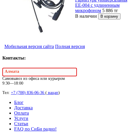
EE-004 с удлиненным
микрофоном
5 886
тг
В наличии
Мобильная версия сайта
Полная версия
Контакты:
Алмата
Самовывоз из офиса или курьером
9:30—18:00
Тел:
+7 (700) 836-06-36
(
вацап
)
Блог
Доставка
Оплата
Услуги
Статьи
FAQ по СиБи радио!