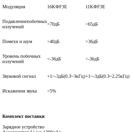
Модуляция
16K
Ф
F3E
11K
Ф
F3E
Подавление
побочных
>70
дБ
>65
дБ
излучений
Помехи и шум
>40
дБ
>36
дБ
Уровень побочных
<
-36
дБ
<-36
дБ
излучений
Звуковой сигнал
+1~-3
дБ
(0.3~3
кГц
)
+1~-3
дБ
(0.3~2.25
кГц
)
Искажения звука
<
5%
Комплект поставки
Зарядное устройство