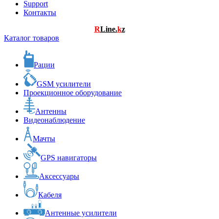
Support
Контакты
R
Line.
k
z
Каталог товаров
Рации
GSM усилители
Проекционное оборудование
Антенны
Видеонаблюдение
Мачты
GPS навигаторы
Аксессуары
Кабеля
Антенные усилители