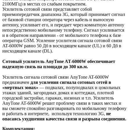
2100МГц) в местах со слабым покрытием.
Усилитель сотовой связи представляет собой
приемопередатчик диапазона 3G, который принимает сигнал
от базовой станции оператора через кабель и выносную
антенну, усиливает его, и передает через комнатную антенну
непосредственно мобильному телефону. Сигнал усиливается
и в обратном направлении - от мобильного телефона к базе
оператора GSM. Усиление усилителя сигнала сотовой связи
AT-6000W равно 50 Дб в восходящем канале (UL) и 60 Дб в
нисходящем канале (DL).
Сотовый усилитель AnyTone AT-6000W обеспечивает
надежную связь на площади до 300 кв.м.
Усилитель сигнала сотовой связи AnyTone AT-6000W
предназначен
для усиления сигнала сотовых сетей в
«мертвых зонах»
— подвалах, полуподвалах и цокольных
этажах зданий, загородных домах и коттеджах, плотной
городской застройке, гаражах, низинах и т.п. Усилитель
AnyTone AT-6000W решит проблему связи в таких местах и
вы сможете спокойно разговаривать по мобильному телефону
и работать в интернете, используя технологию 3G,
не
опасаясь ухудшения качества связи и разрыва соединения.
Комплектация: