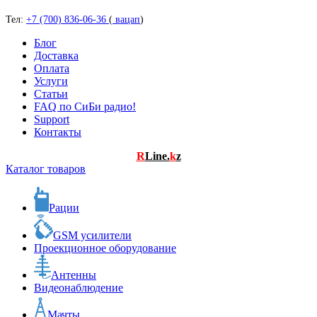
Тел:
+7 (700) 836-06-36
(
вацап
)
Блог
Доставка
Оплата
Услуги
Статьи
FAQ по СиБи радио!
Support
Контакты
R
Line.
k
z
Каталог товаров
Рации
GSM усилители
Проекционное оборудование
Антенны
Видеонаблюдение
Мачты