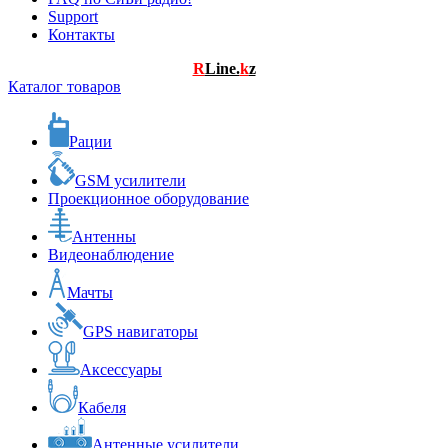
Support
Контакты
R
Line.
k
z
Каталог товаров
Рации
GSM усилители
Проекционное оборудование
Антенны
Видеонаблюдение
Мачты
GPS навигаторы
Аксессуары
Кабеля
Антенные усилители