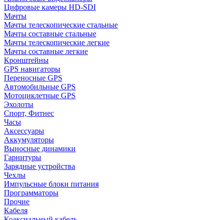
Цифровые камеры HD-SDI
Мачты
Мачты телескопические стальные
Мачты составные стальные
Мачты телескопические легкие
Мачты составные легкие
Кронштейны
GPS навигаторы
Переносные GPS
Автомобильные GPS
Мотоциклетные GPS
Эхолоты
Спорт, Фитнес
Часы
Аксессуары
Аккумуляторы
Выносные динамики
Гарнитуры
Зарядные устройства
Чехлы
Импульсные блоки питания
Программаторы
Прочие
Кабеля
Коаксиальный кабель