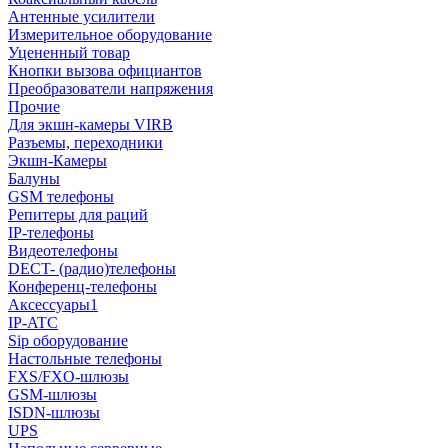
Антенные усилители
Измерительное оборудование
Уцененный товар
Кнопки вызова официантов
Преобразователи напряжения
Прочие
Для экшн-камеры VIRB
Разъемы, переходники
Экшн-Камеры
Балуны
GSM телефоны
Репитеры для раций
IP-телефоны
Видеотелефоны
DECT- (радио)телефоны
Конференц-телефоны
Аксессуары1
IP-ATC
Sip оборудование
Настольные телефоны
FXS/FXO-шлюзы
GSM-шлюзы
ISDN-шлюзы
UPS