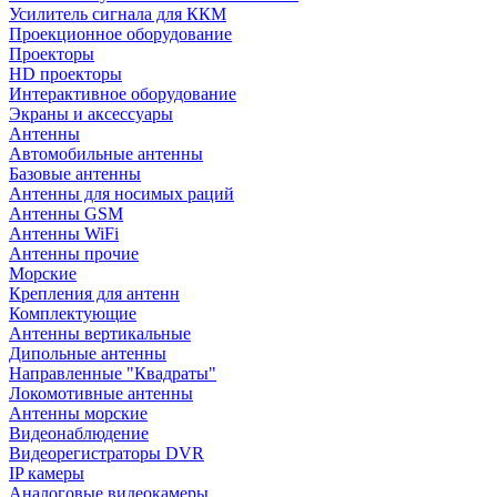
Усилитель сигнала для ККМ
Проекционное оборудование
Проекторы
HD проекторы
Интерактивное оборудование
Экраны и аксессуары
Антенны
Автомобильные антенны
Базовые антенны
Антенны для носимых раций
Антенны GSM
Антенны WiFi
Антенны прочие
Морские
Крепления для антенн
Комплектующие
Антенны вертикальные
Дипольные антенны
Направленные "Квадраты"
Локомотивные антенны
Антенны морские
Видеонаблюдение
Видеорегистраторы DVR
IP камеры
Аналоговые видеокамеры