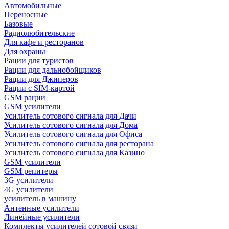
Автомобильные
Переносные
Базовые
Радиолюбительские
Для кафе и ресторанов
Для охраны
Рации для туристов
Рации для дальнобойщиков
Рации для Джиперов
Рации с SIM-картой
GSM рации
GSM усилители
Усилитель сотового сигнала для Дачи
Усилитель сотового сигнала для Дома
Усилитель сотового сигнала для Офиса
Усилитель сотового сигнала для ресторана
Усилитель сотового сигнала для Казино
GSM усилители
GSM репитеры
3G усилители
4G усилители
усилитель в машину
Антенные усилители
Линейные усилители
Комплекты усилителей сотовой связи