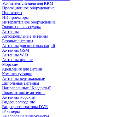
Усилитель сигнала для ККМ
Проекционное оборудование
Проекторы
HD проекторы
Интерактивное оборудование
Экраны и аксессуары
Антенны
Автомобильные антенны
Базовые антенны
Антенны для носимых раций
Антенны GSM
Антенны WiFi
Антенны прочие
Морские
Крепления для антенн
Комплектующие
Антенны вертикальные
Дипольные антенны
Направленные "Квадраты"
Локомотивные антенны
Антенны морские
Видеонаблюдение
Видеорегистраторы DVR
IP камеры
Аналоговые видеокамеры