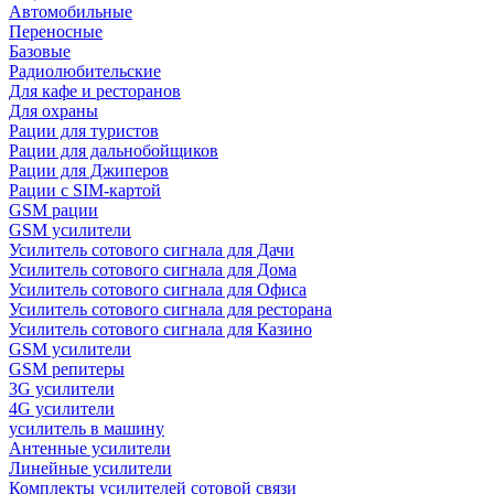
Автомобильные
Переносные
Базовые
Радиолюбительские
Для кафе и ресторанов
Для охраны
Рации для туристов
Рации для дальнобойщиков
Рации для Джиперов
Рации с SIM-картой
GSM рации
GSM усилители
Усилитель сотового сигнала для Дачи
Усилитель сотового сигнала для Дома
Усилитель сотового сигнала для Офиса
Усилитель сотового сигнала для ресторана
Усилитель сотового сигнала для Казино
GSM усилители
GSM репитеры
3G усилители
4G усилители
усилитель в машину
Антенные усилители
Линейные усилители
Комплекты усилителей сотовой связи