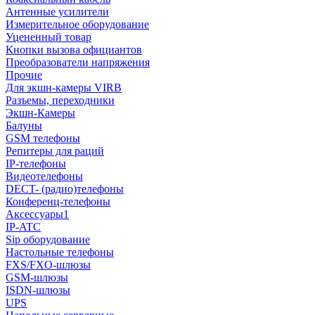
Антенные усилители
Измерительное оборудование
Уцененный товар
Кнопки вызова официантов
Преобразователи напряжения
Прочие
Для экшн-камеры VIRB
Разъемы, переходники
Экшн-Камеры
Балуны
GSM телефоны
Репитеры для раций
IP-телефоны
Видеотелефоны
DECT- (радио)телефоны
Конференц-телефоны
Аксессуары1
IP-ATC
Sip оборудование
Настольные телефоны
FXS/FXO-шлюзы
GSM-шлюзы
ISDN-шлюзы
UPS