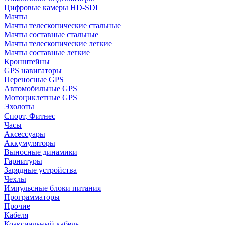
Цифровые камеры HD-SDI
Мачты
Мачты телескопические стальные
Мачты составные стальные
Мачты телескопические легкие
Мачты составные легкие
Кронштейны
GPS навигаторы
Переносные GPS
Автомобильные GPS
Мотоциклетные GPS
Эхолоты
Спорт, Фитнес
Часы
Аксессуары
Аккумуляторы
Выносные динамики
Гарнитуры
Зарядные устройства
Чехлы
Импульсные блоки питания
Программаторы
Прочие
Кабеля
Коаксиальный кабель