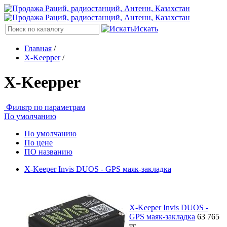
Искать
Главная
/
X-Keepper
/
X-Keepper
Фильтр по параметрам
По умолчанию
По умолчанию
По цене
ПО названию
X-Keeper Invis DUOS - GPS маяк-закладка
X-Keeper Invis DUOS -
GPS маяк-закладка
63 765
тг