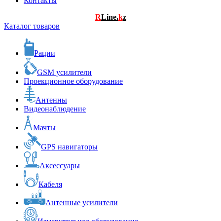
Контакты
R
Line.
k
z
Каталог товаров
Рации
GSM усилители
Проекционное оборудование
Антенны
Видеонаблюдение
Мачты
GPS навигаторы
Аксессуары
Кабеля
Антенные усилители