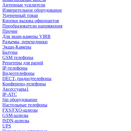
Антенные усилители
Измерительное оборудование
Уцененный товар
Кнопки вызова официантов
Преобразователи напряжения
Прочие
Для экшн-камеры VIRB
Разъемы, переходники
Экшн-Камеры
Балуны
GSM телефоны
Репитеры для раций
IP-телефоны
Видеотелефоны
DECT- (радио)телефоны
Конференц-телефоны
Аксессуары1
IP-ATC
Sip оборудование
Настольные телефоны
FXS/FXO-шлюзы
GSM-шлюзы
ISDN-шлюзы
UPS