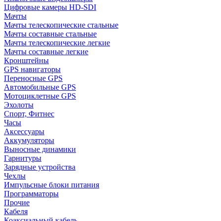
Цифровые камеры HD-SDI
Мачты
Мачты телескопические стальные
Мачты составные стальные
Мачты телескопические легкие
Мачты составные легкие
Кронштейны
GPS навигаторы
Переносные GPS
Автомобильные GPS
Мотоциклетные GPS
Эхолоты
Спорт, Фитнес
Часы
Аксессуары
Аккумуляторы
Выносные динамики
Гарнитуры
Зарядные устройства
Чехлы
Импульсные блоки питания
Программаторы
Прочие
Кабеля
Коаксиальный кабель