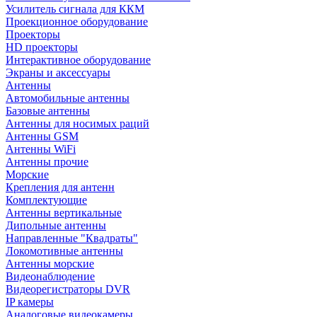
Усилитель сигнала для ККМ
Проекционное оборудование
Проекторы
HD проекторы
Интерактивное оборудование
Экраны и аксессуары
Антенны
Автомобильные антенны
Базовые антенны
Антенны для носимых раций
Антенны GSM
Антенны WiFi
Антенны прочие
Морские
Крепления для антенн
Комплектующие
Антенны вертикальные
Дипольные антенны
Направленные "Квадраты"
Локомотивные антенны
Антенны морские
Видеонаблюдение
Видеорегистраторы DVR
IP камеры
Аналоговые видеокамеры