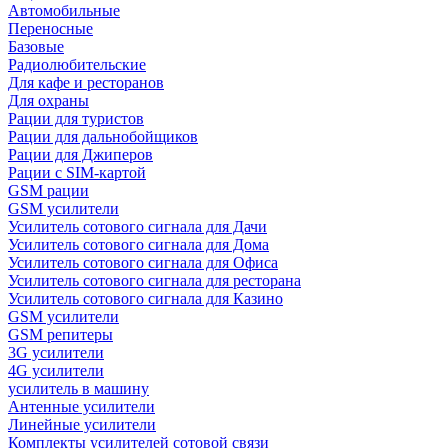
Автомобильные
Переносные
Базовые
Радиолюбительские
Для кафе и ресторанов
Для охраны
Рации для туристов
Рации для дальнобойщиков
Рации для Джиперов
Рации с SIM-картой
GSM рации
GSM усилители
Усилитель сотового сигнала для Дачи
Усилитель сотового сигнала для Дома
Усилитель сотового сигнала для Офиса
Усилитель сотового сигнала для ресторана
Усилитель сотового сигнала для Казино
GSM усилители
GSM репитеры
3G усилители
4G усилители
усилитель в машину
Антенные усилители
Линейные усилители
Комплекты усилителей сотовой связи