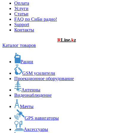
Оплата
Услуги
Статьи
FAQ по СиБи радио!
Support
Контакты
R
Line.
k
z
Каталог товаров
Рации
GSM усилители
Проекционное оборудование
Антенны
Видеонаблюдение
Мачты
GPS навигаторы
Аксессуары