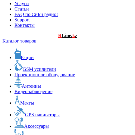
Услуги
Статьи
FAQ по СиБи радио!
Support
Контакты
R
Line.
k
z
Каталог товаров
Рации
GSM усилители
Проекционное оборудование
Антенны
Видеонаблюдение
Мачты
GPS навигаторы
Аксессуары