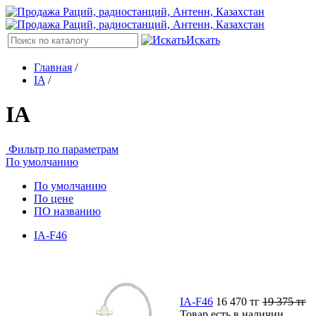
Искать
Главная
/
IA
/
IA
Фильтр по параметрам
По умолчанию
По умолчанию
По цене
ПО названию
IA-F46
IA-F46
16 470
тг
19 375
тг
Товар есть в наличии