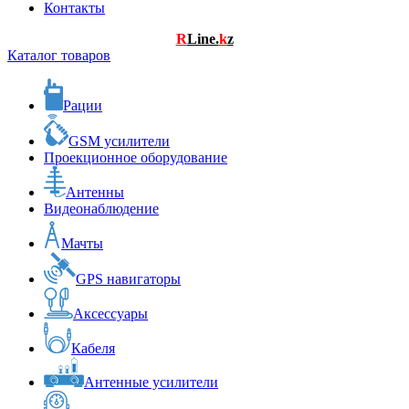
Контакты
R
Line.
k
z
Каталог товаров
Рации
GSM усилители
Проекционное оборудование
Антенны
Видеонаблюдение
Мачты
GPS навигаторы
Аксессуары
Кабеля
Антенные усилители