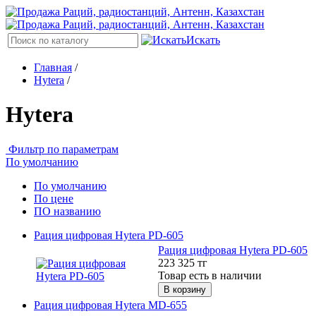
Искать
Главная
/
Hytera
/
Hytera
Фильтр по параметрам
По умолчанию
По умолчанию
По цене
ПО названию
Рация цифровая Hytera PD-605
Рация цифровая Hytera PD-605
223 325
тг
Товар есть в наличии
Рация цифровая Hytera MD-655