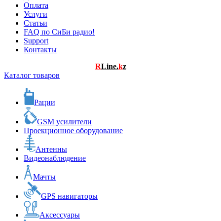
Оплата
Услуги
Статьи
FAQ по СиБи радио!
Support
Контакты
R
Line.
k
z
Каталог товаров
Рации
GSM усилители
Проекционное оборудование
Антенны
Видеонаблюдение
Мачты
GPS навигаторы
Аксессуары