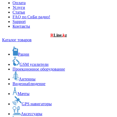
Оплата
Услуги
Статьи
FAQ по СиБи радио!
Support
Контакты
R
Line.
k
z
Каталог товаров
Рации
GSM усилители
Проекционное оборудование
Антенны
Видеонаблюдение
Мачты
GPS навигаторы
Аксессуары