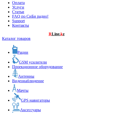
Оплата
Услуги
Статьи
FAQ по СиБи радио!
Support
Контакты
R
Line.
k
z
Каталог товаров
Рации
GSM усилители
Проекционное оборудование
Антенны
Видеонаблюдение
Мачты
GPS навигаторы
Аксессуары