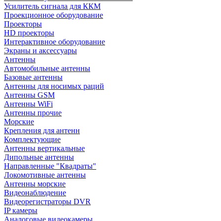
Усилитель сигнала для ККМ
Проекционное оборудование
Проекторы
HD проекторы
Интерактивное оборудование
Экраны и аксессуары
Антенны
Автомобильные антенны
Базовые антенны
Антенны для носимых раций
Антенны GSM
Антенны WiFi
Антенны прочие
Морские
Крепления для антенн
Комплектующие
Антенны вертикальные
Дипольные антенны
Направленные "Квадраты"
Локомотивные антенны
Антенны морские
Видеонаблюдение
Видеорегистраторы DVR
IP камеры
Аналоговые видеокамеры