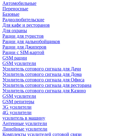
Автомобильные
Переносные
Базовые
Радиолюбительские
Для кафе и ресторанов
Для охраны
Рации для туристов
Рации для дальнобойщиков
Рации для Джиперов
Рации с SIM-картой
GSM рации
GSM усилители
Усилитель сотового сигнала для Дачи
Усилитель сотового сигнала для Дома
Усилитель сотового сигнала для Офиса
Усилитель сотового сигнала для ресторана
Усилитель сотового сигнала для Казино
GSM усилители
GSM репитеры
3G усилители
4G усилители
усилитель в машину
Антенные усилители
Линейные усилители
Комплекты усилителей сотовой связи