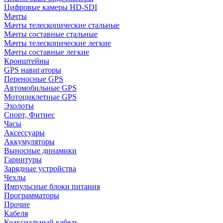
Цифровые камеры HD-SDI
Мачты
Мачты телескопические стальные
Мачты составные стальные
Мачты телескопические легкие
Мачты составные легкие
Кронштейны
GPS навигаторы
Переносные GPS
Автомобильные GPS
Мотоциклетные GPS
Эхолоты
Спорт, Фитнес
Часы
Аксессуары
Аккумуляторы
Выносные динамики
Гарнитуры
Зарядные устройства
Чехлы
Импульсные блоки питания
Программаторы
Прочие
Кабеля
Коаксиальный кабель