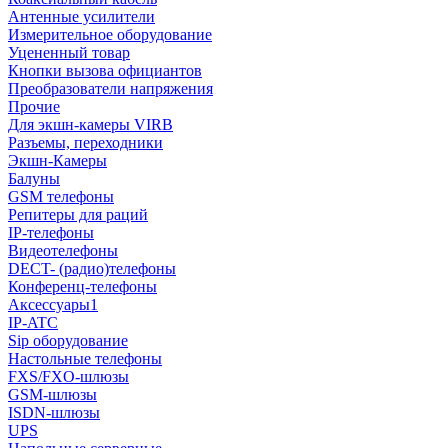
Антенные усилители
Измерительное оборудование
Уцененный товар
Кнопки вызова официантов
Преобразователи напряжения
Прочие
Для экшн-камеры VIRB
Разъемы, переходники
Экшн-Камеры
Балуны
GSM телефоны
Репитеры для раций
IP-телефоны
Видеотелефоны
DECT- (радио)телефоны
Конференц-телефоны
Аксессуары1
IP-ATC
Sip оборудование
Настольные телефоны
FXS/FXO-шлюзы
GSM-шлюзы
ISDN-шлюзы
UPS