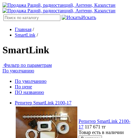
Искать
Главная
/
SmartLink
/
SmartLink
Фильтр по параметрам
По умолчанию
По умолчанию
По цене
ПО названию
Репитер SmartLink 2100-17
Репитер SmartLink 2100-
17
117 671
тг
Товар есть в наличии