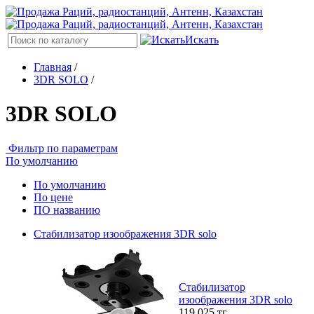
Искать
Главная
/
3DR SOLO
/
3DR SOLO
Фильтр по параметрам
По умолчанию
По умолчанию
По цене
ПО названию
Стабилизатор изоображения 3DR solo
Стабилизатор
изоображения 3DR solo
119 025
тг