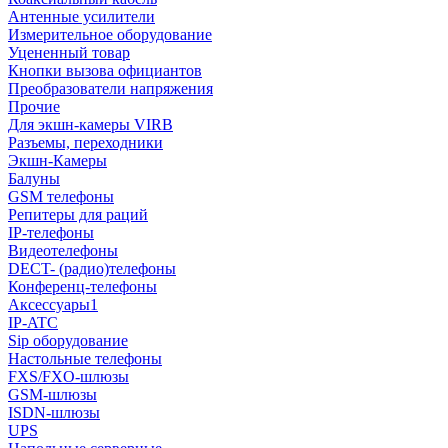
Антенные усилители
Измерительное оборудование
Уцененный товар
Кнопки вызова официантов
Преобразователи напряжения
Прочие
Для экшн-камеры VIRB
Разъемы, переходники
Экшн-Камеры
Балуны
GSM телефоны
Репитеры для раций
IP-телефоны
Видеотелефоны
DECT- (радио)телефоны
Конференц-телефоны
Аксессуары1
IP-ATC
Sip оборудование
Настольные телефоны
FXS/FXO-шлюзы
GSM-шлюзы
ISDN-шлюзы
UPS