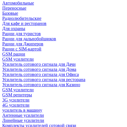
Автомобильные
Переносные
Базовые
Радиолюбительские
Для кафе и ресторанов
Для охраны
Рации для туристов
Рации для дальнобойщиков
Рации для Джиперов
Рации с SIM-картой
GSM рации
GSM усилители
Усилитель сотового сигнала для Дачи
Усилитель сотового сигнала для Дома
Усилитель сотового сигнала для Офиса
Усилитель сотового сигнала для ресторана
Усилитель сотового сигнала для Казино
GSM усилители
GSM репитеры
3G усилители
4G усилители
усилитель в машину
Антенные усилители
Линейные усилители
Комплекты усилителей сотовой связи