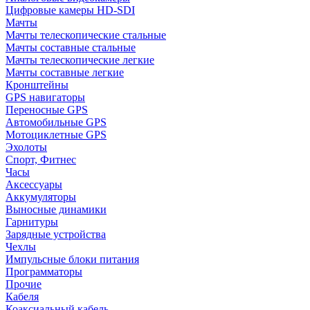
Цифровые камеры HD-SDI
Мачты
Мачты телескопические стальные
Мачты составные стальные
Мачты телескопические легкие
Мачты составные легкие
Кронштейны
GPS навигаторы
Переносные GPS
Автомобильные GPS
Мотоциклетные GPS
Эхолоты
Спорт, Фитнес
Часы
Аксессуары
Аккумуляторы
Выносные динамики
Гарнитуры
Зарядные устройства
Чехлы
Импульсные блоки питания
Программаторы
Прочие
Кабеля
Коаксиальный кабель