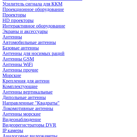
Усилитель сигнала для ККМ
Проекционное оборудование
Проекторы
HD проекторы
Интерактивное оборудование
Экраны и аксессуары
Антенны
Автомобильные антенны
Базовые антенны
Антенны для носимых раций
Антенны GSM
Антенны WiFi
Антенны прочие
Морские
Крепления для антенн
Комплектующие
Антенны вертикальные
Дипольные антенны
Направленные "Квадраты"
Локомотивные антенны
Антенны морские
Видеонаблюдение
Видеорегистраторы DVR
IP камеры
Аналоговые видеокамеры